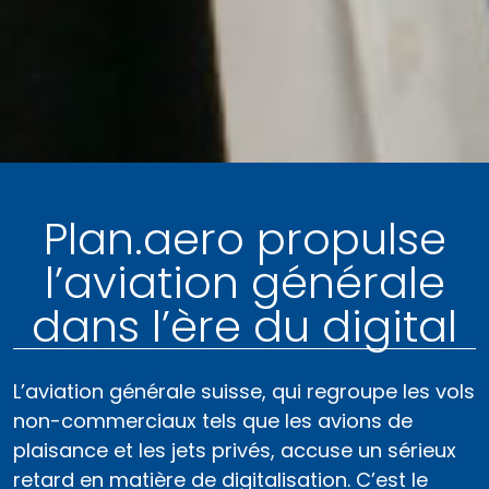
Plan.aero propulse
l’aviation générale
dans l’ère du digital
L’aviation générale suisse, qui regroupe les vols
non-commerciaux tels que les avions de
plaisance et les jets privés, accuse un sérieux
retard en matière de digitalisation. C’est le