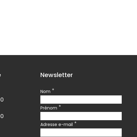
e
Newsletter
*
Nom
00
*
Prénom
00
*
Adresse e-mail