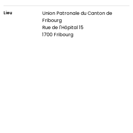
Lieu
Union Patronale du Canton de
Fribourg
Rue de l'Hôpital 15
1700 Fribourg
Salle Europe
Union Patronale du Canton de Fribourg
Rue de l’Hôpital 15
CP 592
1701 Fribourg