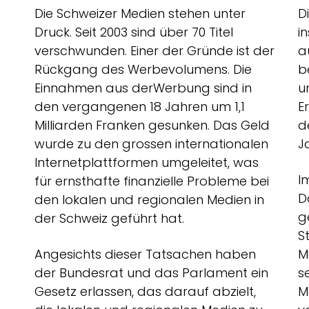
Die Schweizer Medien stehen unter
D
Druck. Seit 2003 sind über 70 Titel
i
verschwunden. Einer der Gründe ist der
a
Rückgang des Werbevolumens. Die
b
Einnahmen aus derWerbung sind in
u
den vergangenen 18 Jahren um 1,1
E
Milliarden Franken gesunken. Das Geld
d
wurde zu den grossen internationalen
J
Internetplattformen umgeleitet, was
I
für ernsthafte finanzielle Probleme bei
D
den lokalen und regionalen Medien in
g
der Schweiz geführt hat.
S
Angesichts dieser Tatsachen haben
M
der Bundesrat und das Parlament ein
s
Gesetz erlassen, das darauf abzielt,
M