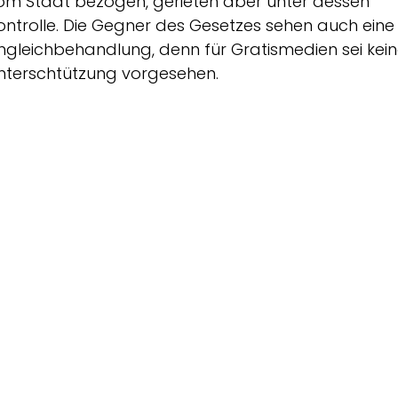
om Staat bezögen, gerieten aber unter dessen
ontrolle. Die Gegner des Gesetzes sehen auch eine
ngleichbehandlung, denn für Gratismedien sei kei
nterschtützung vorgesehen.