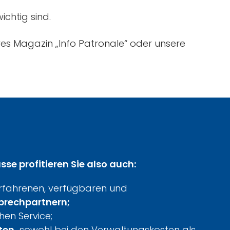
wichtig sind.
es Magazin „Info Patronale“ oder unsere
sse profitieren Sie also auch:
rfahrenen, verfügbaren und
prechpartnern;
en Service;
ten,
sowohl bei den Verwaltungskosten als