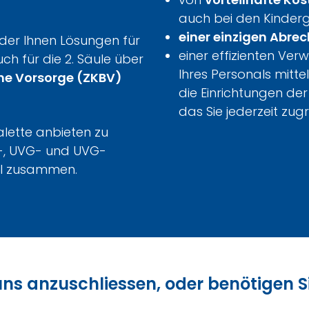
auch bei den Kinder
einer einzigen Abre
, der Ihnen Lösungen für
einer effizienten Ver
uch für die 2. Säule über
Ihres Personals mit
che Vorsorge (ZKBV)
die Einrichtungen der
das Sie jederzeit zug
lette anbieten zu
d-, UVG- und UVG-
el zusammen.
h uns anzuschliessen, oder benötigen 