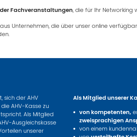
oder Fachveranstaltungen
, die für Ihr Networking 
 aus Unternehmen, die über unser online verfügbar
den.
t, sich der AHV
Als Mitglied unserer Ka
t, die AHV-Kasse zu
von kompetenten,
e
pricht. Als Mitglied
zweisprachigen Ans
 AHV-Ausgleichskasse
von einem kundennah
orteilen unserer
von
vorteilhafte Kos