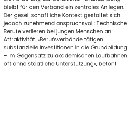
bleibt für den Verband ein zentrales Anliegen.
Der gesell schaftliche Kontext gestaltet sich
jedoch zunehmend anspruchsvoll: Technische
Berufe verlieren bei jungen Menschen an
Attraktivität. «Berufsverbände tätigen
substanzielle Investitionen in die Grundbildung
– im Gegensatz zu akademischen Laufbahnen
oft ohne staatliche Unterstützung», betont
Stéphane Clerc. Gleichwohl sieht er Vorteile in
dieser Unabhängigkeit, insbesondere im
Hinblick auf Agilität und Entscheidungsfreiheit.
Zu den jüngsten Meilensteinen zählt der Umzug
der überbetrieblichen Kurse auf den Campus
Le Vivier in Villaz-Saint-Pierre: «Für den Verband
war es ein erheblicher finanzieller Kraftakt, aber