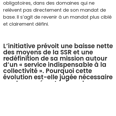
obligatoires, dans des domaines qui ne
relèvent pas directement de son mandat de
base. Il s’agit de revenir à un mandat plus ciblé
et clairement défini.
L’initiative prévoit une baisse nette
des moyens de la SSR et une
redéfinition de sa mission autour
d’un « service indispensable à la
collectivité ». Pourquoi cette
évolution est-elle jugée nécessaire
par les représentant·e·s de
l’économie ?
Parce que le mandat actuel est trop large et
trop coûteux. La SSR produit aujourd’hui des
contenus que des prestataires privés