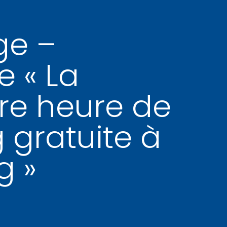
ge –
ve « La
re heure de
 gratuite à
g »