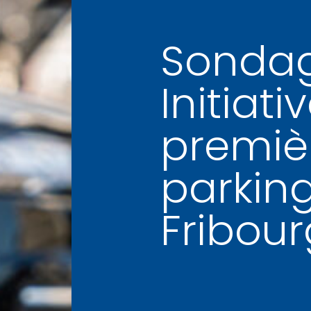
Sonda
Initiati
premiè
parking
Fribour