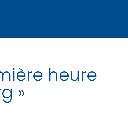
emière heure
rg »