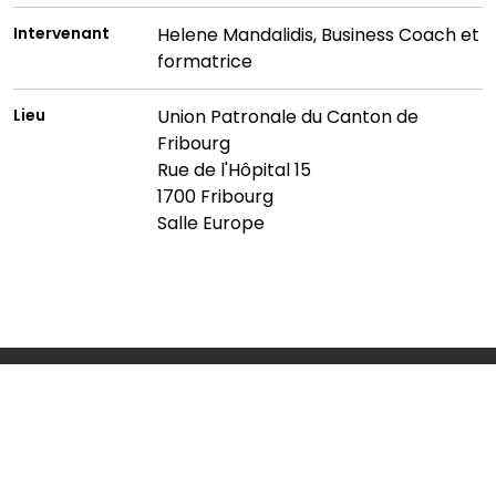
Intervenant
Helene Mandalidis, Business Coach et
formatrice
Lieu
Union Patronale du Canton de
Fribourg
Rue de l'Hôpital 15
1700 Fribourg
Salle Europe
Union Patronale du Canton de Fribourg
Rue de l’Hôpital 15
CP 592