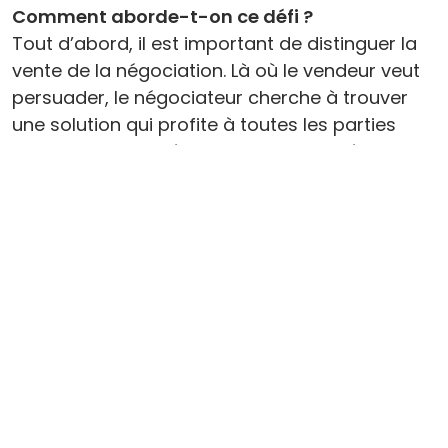
Comment aborde-t-on ce défi ?
Tout d’abord, il est important de distinguer la
vente de la négociation. Là où le vendeur veut
persuader, le négociateur cherche à trouver
une solution qui profite à toutes les parties
prenantes. Cela nécessite une compréhension
approfondie des intérêts
de son interlocuteur et implique une
préparation rigoureuse. Durant l’échange,
envisagez des concessions sans être ni trop
rigide, ni trop conciliant. Rappelez-vous qu’il
faudra respecter les promesses formulées.
En plus d’arguments en béton, y a-t-il des
fondamentaux de communication à
observer ?
Absolument. Je souligne notamment